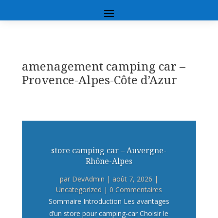
amenagement camping car –
Provence-Alpes-Côte d’Azur
store camping car – Auvergne-
Rhône-Alpes
par
DevAdmin
|
août 7, 2026
|
Uncategorized
| 0 Commentaires
Sommaire Introduction Les avantages
d’un store pour camping-car Choisir le