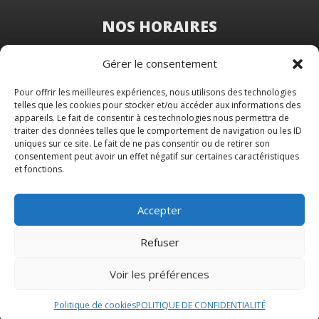
NOS HORAIRES
Du Lundi au Vendredi
Gérer le consentement
de 8 h 30 à 19 h 00
Samedi sur rendez-vous
Pour offrir les meilleures expériences, nous utilisons des technologies
telles que les cookies pour stocker et/ou accéder aux informations des
appareils. Le fait de consentir à ces technologies nous permettra de
traiter des données telles que le comportement de navigation ou les ID
uniques sur ce site. Le fait de ne pas consentir ou de retirer son
consentement peut avoir un effet négatif sur certaines caractéristiques
et fonctions.
Accepter
Refuser
Voir les préférences
© 2026 M Development
–
Mentions légales
–
Tous droits réservés –
Blog
Politique de cookies
POLITIQUE DE CONFIDENTIALITÉ