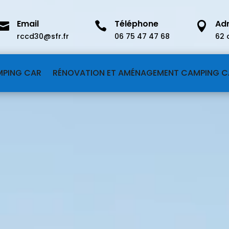
Email
Téléphone
Ad



rccd30@sfr.fr
06 75 47 47 68
62 
MPING CAR
RÉNOVATION ET AMÉNAGEMENT CAMPING C