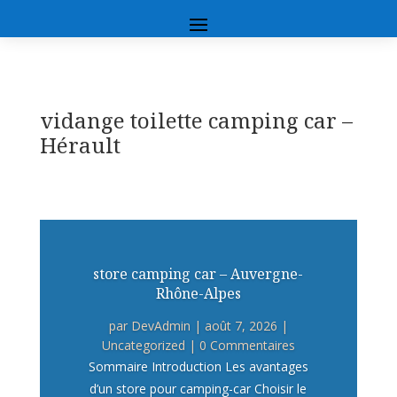
vidange toilette camping car –
Hérault
store camping car – Auvergne-
Rhône-Alpes
par
DevAdmin
|
août 7, 2026
|
Uncategorized
| 0 Commentaires
Sommaire Introduction Les avantages
d’un store pour camping-car Choisir le