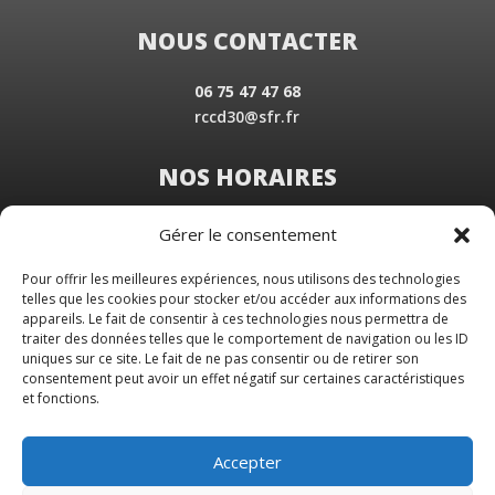
NOUS CONTACTER
06 75 47 47 68
rccd30@sfr.fr
NOS HORAIRES
Du Lundi au Vendredi
Gérer le consentement
de 8 h 30 à 19 h 00
Samedi sur rendez-vous
Pour offrir les meilleures expériences, nous utilisons des technologies
telles que les cookies pour stocker et/ou accéder aux informations des
appareils. Le fait de consentir à ces technologies nous permettra de
traiter des données telles que le comportement de navigation ou les ID
uniques sur ce site. Le fait de ne pas consentir ou de retirer son
consentement peut avoir un effet négatif sur certaines caractéristiques
et fonctions.
Accepter