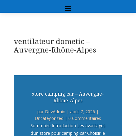
ventilateur dometic –
Auvergne-Rhône-Alpes
store camping car – Auvergne-
Rhône-Alpes
par
DevAdmin
|
août 7, 2026
|
Uncategorized
| 0 Commentaires
Sommaire Introduction Les avantages
d’un store pour camping-car Choisir le