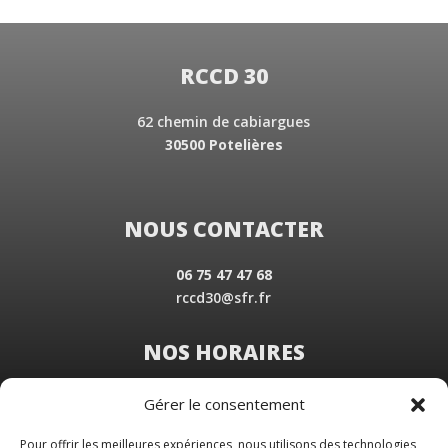
RCCD 30
62 chemin de cabiargues
30500 Potelières
NOUS CONTACTER
06 75 47 47 68
rccd30@sfr.fr
NOS HORAIRES
Du Lundi au Vendredi
Gérer le consentement
de 8 h 30 à 19 h 00
Samedi sur rendez-vous
Pour offrir les meilleures expériences, nous utilisons des technologies