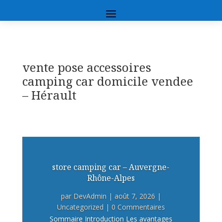
vente pose accessoires
camping car domicile vendee
– Hérault
store camping car – Auvergne-
Rhône-Alpes
par
DevAdmin
|
août 7, 2026
|
Uncategorized
| 0 Commentaires
Sommaire Introduction Les avantages