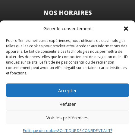
NOS HORAIRES
Du Lundi au Vendredi
Gérer le consentement
de 8 h 30 à 19 h 00
Samedi sur rendez-vous
Pour offrir les meilleures expériences, nous utilisons des technologies
telles que les cookies pour stocker et/ou accéder aux informations des
appareils. Le fait de consentir à ces technologies nous permettra de
traiter des données telles que le comportement de navigation ou les ID
uniques sur ce site. Le fait de ne pas consentir ou de retirer son
consentement peut avoir un effet négatif sur certaines caractéristiques
et fonctions.
Accepter
Refuser
Voir les préférences
© 2026 M Development
–
Mentions légales
–
Tous droits réservés –
Blog
Politique de cookies
POLITIQUE DE CONFIDENTIALITÉ