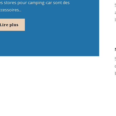
es stores pour camping-car sont des
ccessoires...
l
Lire plus