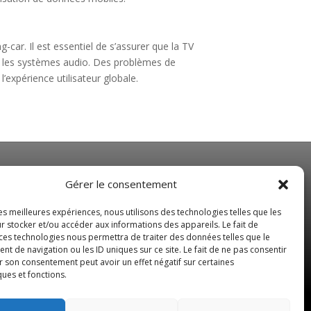
g-car. Il est essentiel de s’assurer que la TV
ou les systèmes audio. Des problèmes de
’expérience utilisateur globale.
NOS HORAIRES
Gérer le consentement
Du Lundi au Vendredi
les meilleures expériences, nous utilisons des technologies telles que les
de 8 h 30 à 19 h 00
r stocker et/ou accéder aux informations des appareils. Le fait de
 ces technologies nous permettra de traiter des données telles que le
Samedi sur rendez-vous
 de navigation ou les ID uniques sur ce site. Le fait de ne pas consentir
r son consentement peut avoir un effet négatif sur certaines
ques et fonctions.