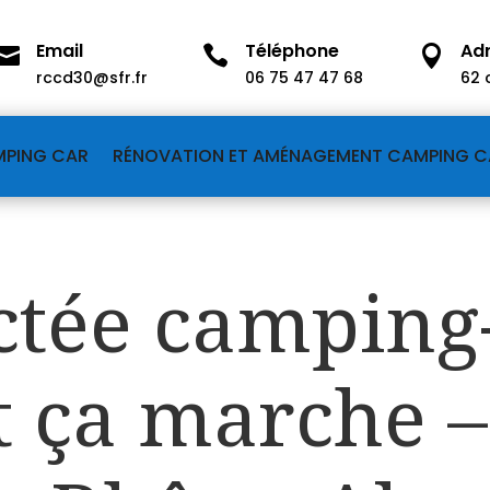
Email
Téléphone
Ad



rccd30@sfr.fr
06 75 47 47 68
62 
MPING CAR
RÉNOVATION ET AMÉNAGEMENT CAMPING C
ctée camping
 ça marche –