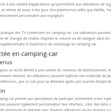
s à une variété d’applications qui permettent aux utilisateurs de reg
et et même de jouer à des jeux. Des plateformes telles que Netflix, 
vertissement personnalisé aux voyageurs.
 pratique des TV connectées en camping-car. Les utilisateurs peuvent 
rmet de changer de chaîne, d’ajuster le volume ou de naviguer dans l
 supplémentaire à l’expérience de visionnage en camping-car.
ctée en camping-car
tenus
rs un accès illimité à une variété de contenus de divertissement, te
nnexion Internet, les utilisateurs peuvent explorer une multitude de p
férences, que ce soit pour se détendre après une journée d’exploratio
ion
amping-car permet aux spectateurs de participer activement à leur expé
eurs peuvent également personnaliser leur interface, créer des liste
e visionnage et interagir avec d’autres utilisateurs via les réseaux s