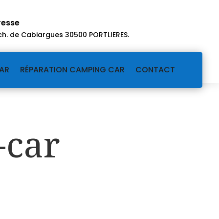
resse
ch. de Cabiargues 30500 PORTLIERES
.
AR
RÉPARATION CAMPING CAR
CONTACT
-car