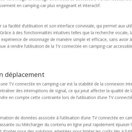
rtissement en camping-car plus engageant et interactif.
a facilité d’utilisation et son interface conviviale, qui permet aux uti
. Grâce à des fonctionnalités intuitives telles que la recherche voca
r expérience de visionnage de manière simple et efficace, sans avoir à
ribue à rendre l’utilisation de la TV connectée en camping-car accessi
en déplacement
 une TV connectée en camping-car est la stabilité de la connexion Int
aîner des interruptions de signal, ce qui peut affecter la qualité de 
rendre en compte cette contrainte lors de l’utilisation d’une TV connec
mation de données associée à l’utilisation d’une TV connectée en ca
sante ou télécharger du contenu en ligne peut rapidement épuiser le for
d’opter pour des solutions adaptées pour limiter les coûts liés à l’ut