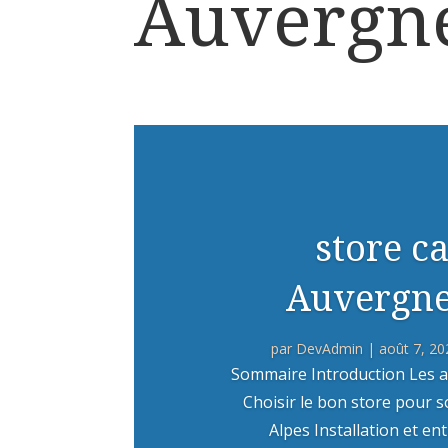
Auvergn
store c
Auvergne
par
DevAdmin
|
août 7, 20
Sommaire Introduction Les a
Choisir le bon store pour
Alpes Installation et e