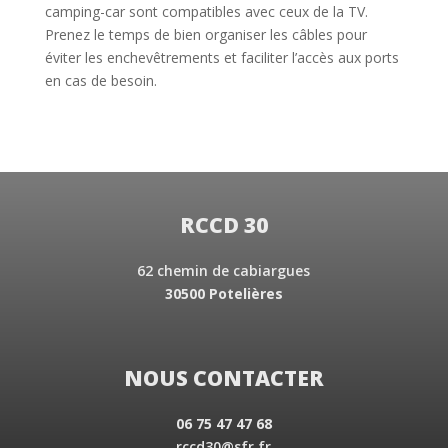
camping-car sont compatibles avec ceux de la TV.
Prenez le temps de bien organiser les câbles pour
éviter les enchevêtrements et faciliter l’accès aux ports
en cas de besoin.
RCCD 30
62 chemin de cabiargues
30500 Potelières
NOUS CONTACTER
06 75 47 47 68
rccd30@sfr.fr