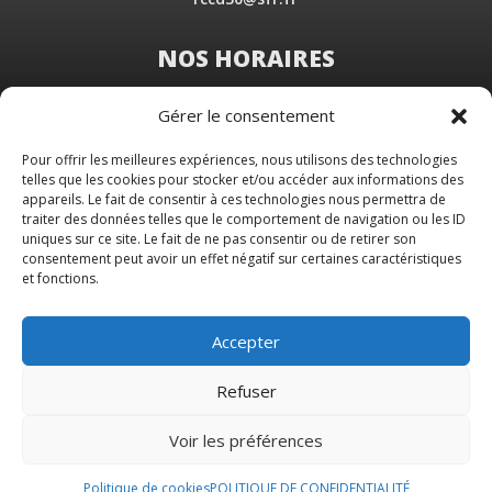
NOS HORAIRES
Du Lundi au Vendredi
Gérer le consentement
de 8 h 30 à 19 h 00
Samedi sur rendez-vous
Pour offrir les meilleures expériences, nous utilisons des technologies
telles que les cookies pour stocker et/ou accéder aux informations des
appareils. Le fait de consentir à ces technologies nous permettra de
traiter des données telles que le comportement de navigation ou les ID
uniques sur ce site. Le fait de ne pas consentir ou de retirer son
consentement peut avoir un effet négatif sur certaines caractéristiques
et fonctions.
Accepter
Refuser
Voir les préférences
© 2026 M Development
–
Mentions légales
–
Tous droits réservés –
Blog
Politique de cookies
POLITIQUE DE CONFIDENTIALITÉ