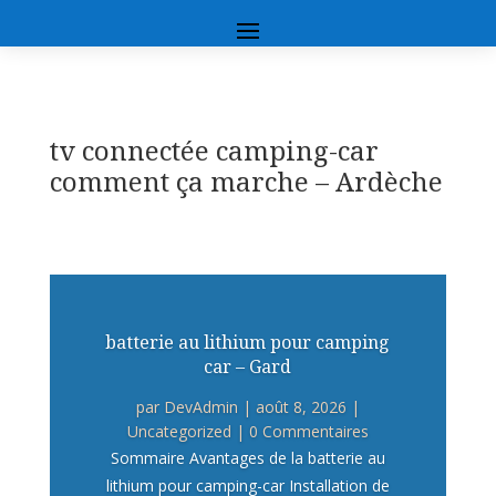
tv connectée camping-car
comment ça marche – Ardèche
batterie au lithium pour camping
car – Gard
par
DevAdmin
|
août 8, 2026
|
Uncategorized
| 0 Commentaires
Sommaire Avantages de la batterie au
lithium pour camping-car Installation de