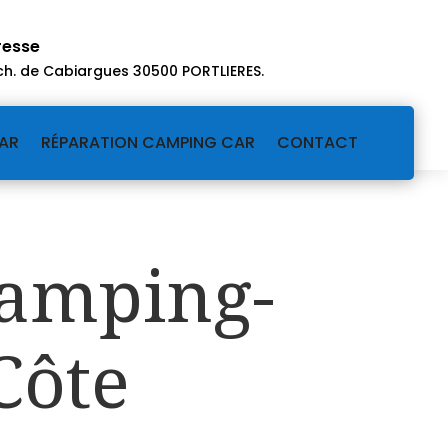
resse
ch. de Cabiargues 30500 PORTLIERES
.
AR
RÉPARATION CAMPING CAR
CONTACT
camping-
Côte