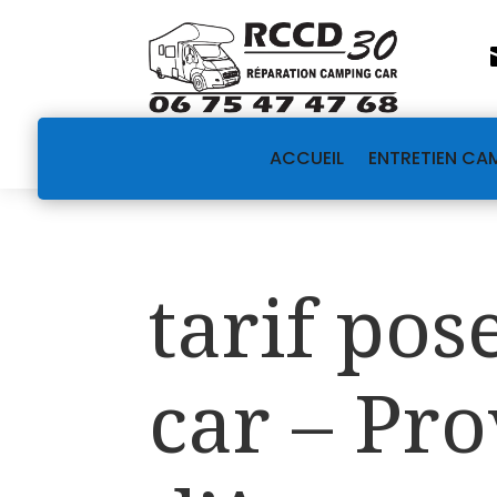
ACCUEIL
ENTRETIEN CA
tarif pos
car – Pr