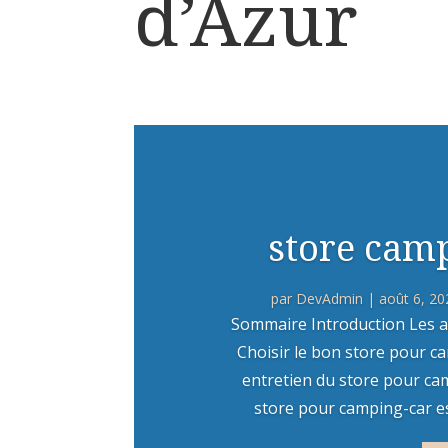
d’Azur
store camp
par
DevAdmin
|
août 6, 20
Sommaire Introduction Les a
Choisir le bon store pour ca
entretien du store pour ca
store pour camping-car est