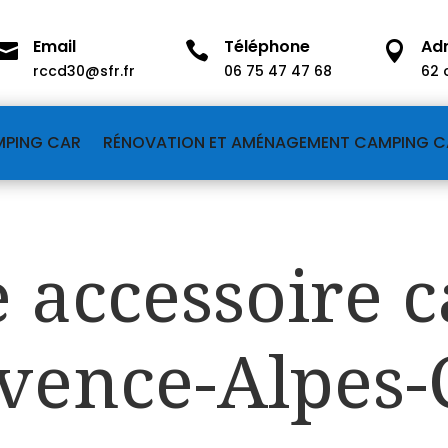
Email
Téléphone
Ad



rccd30@sfr.fr
06 75 47 47 68
62 
MPING CAR
RÉNOVATION ET AMÉNAGEMENT CAMPING C
e accessoire 
ovence-Alpes-