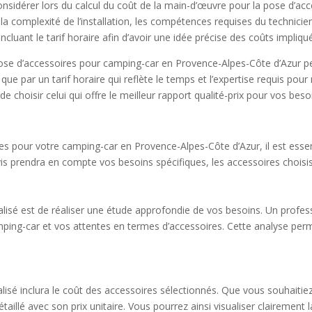
considérer lors du calcul du coût de la main-d’œuvre pour la pose d’acc
 la complexité de l’installation, les compétences requises du technicien,
luant le tarif horaire afin d’avoir une idée précise des coûts impliqu
se d’accessoires pour camping-car en Provence-Alpes-Côte d’Azur peut
e par un tarif horaire qui reflète le temps et l’expertise requis pour me
de choisir celui qui offre le meilleur rapport qualité-prix pour vos beso
res pour votre camping-car en Provence-Alpes-Côte d’Azur, il est ess
is prendra en compte vos besoins spécifiques, les accessoires choisis
lisé est de réaliser une étude approfondie de vos besoins. Un profess
amping-car et vos attentes en termes d’accessoires. Cette analyse perm
alisé inclura le coût des accessoires sélectionnés. Que vous souhaitiez
illé avec son prix unitaire. Vous pourrez ainsi visualiser clairement l