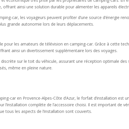
t économique très prisé par les propriétaires de camping-cars. En effe
 offrant ainsi une solution durable pour alimenter les appareils électr
amping-car, les voyageurs peuvent profiter d’une source d’énergie renou
plus grande autonomie lors de leurs déplacements.
le pour les amateurs de télévision en camping-car. Grâce à cette techn
offrant ainsi un divertissement supplémentaire lors des voyages.
e discrète sur le toit du véhicule, assurant une réception optimale de
isés, même en pleine nature.
mping-car en Provence-Alpes-Côte d’Azur, le forfait d’installation est 
 l’installation complète de l’accessoire choisi. Il est important de vér
ue tous les aspects de l’installation sont couverts.