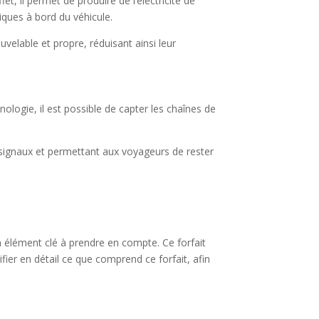
t, il permet de produire de l’électricité de
iques à bord du véhicule.
velable et propre, réduisant ainsi leur
ologie, il est possible de capter les chaînes de
s signaux et permettant aux voyageurs de rester
un élément clé à prendre en compte. Ce forfait
ifier en détail ce que comprend ce forfait, afin