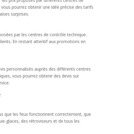
 les prix proposés par différents centres de
vous pourrez obtenir une idée précise des tarifs
aises surprises.
posées par les centres de contrôle technique.
ients. En restant attentif aux promotions en
vis personnalisés auprès des différents centres
fiques, vous pourrez obtenir des devis sur
rvice.
e
vous que les feux fonctionnent correctement, que
ie-glaces, des rétroviseurs et de tous les