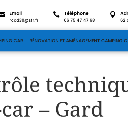
Email
Téléphone
Ad



rccd30@sfr.fr
06 75 47 47 68
62 
MPING CAR
RÉNOVATION ET AMÉNAGEMENT CAMPING C
trôle techniq
car – Gard