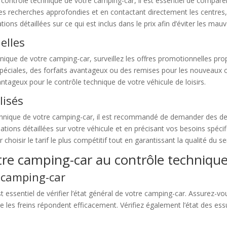
 contrôle technique de votre camping-car, il est essentiel de comparer
es recherches approfondies et en contactant directement les centres, 
ns détaillées sur ce qui est inclus dans le prix afin d’éviter les mauv
elles
nique de votre camping-car, surveillez les offres promotionnelles pro
péciales, des forfaits avantageux ou des remises pour les nouveaux cl
antageux pour le contrôle technique de votre véhicule de loisirs.
lisés
 technique de votre camping-car, il est recommandé de demander des de
ations détaillées sur votre véhicule et en précisant vos besoins spéci
oisir le tarif le plus compétitif tout en garantissant la qualité du se
tre camping-car au contrôle techniqu
e camping-car
st essentiel de vérifier l’état général de votre camping-car. Assurez-
e les freins répondent efficacement. Vérifiez également l’état des essu