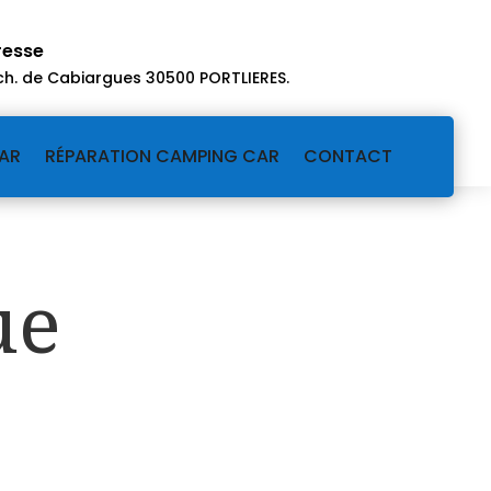
resse
ch. de Cabiargues 30500 PORTLIERES
.
AR
RÉPARATION CAMPING CAR
CONTACT
ue