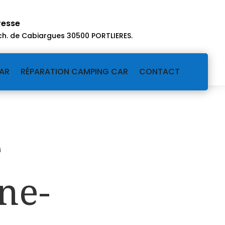
resse
ch. de Cabiargues 30500 PORTLIERES
.
AR
RÉPARATION CAMPING CAR
CONTACT
e
ne-