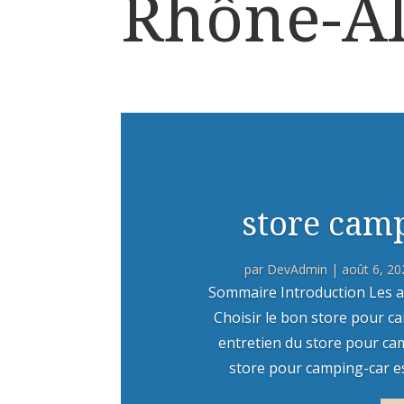
Rhône-A
store camp
par
DevAdmin
|
août 6, 20
Sommaire Introduction Les a
Choisir le bon store pour ca
entretien du store pour ca
store pour camping-car est