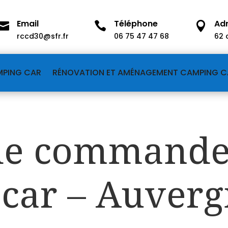
Email
Téléphone
Ad



rccd30@sfr.fr
06 75 47 47 68
62 
MPING CAR
RÉNOVATION ET AMÉNAGEMENT CAMPING C
 de command
car – Auverg