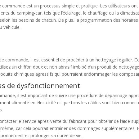
commande est un processus simple et pratique. Les utilisateurs ont la
ments du camping-car, tels que l’éclairage, le chauffage ou la climatis
l selon les besoins de chacun. De plus, la programmation des horaire
 véhicule.
de commande, il est essentiel de procéder à un nettoyage régulier.
tilisez un chiffon doux et non abrasif imbibé d’un produit de nettoyag
e produits chimiques agressifs qui pourraient endommager les composan
as de dysfonctionnement
ande, il est important de suivre une procédure de dépannage appropr
ement alimenté en électricité et que tous les câbles sont bien connecté
s.
ontacter le service après-vente du fabricant pour obtenir de l’aide s
même, car cela pourrait entraîner des dommages supplémentaires. En
tionnement et prolonger sa durée de vie.