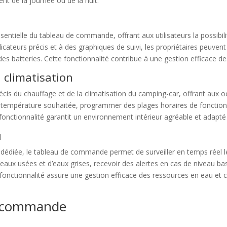
t de la journée ou de la nuit.
ssentielle du tableau de commande, offrant aux utilisateurs la possibi
icateurs précis et à des graphiques de suivi, les propriétaires peuven
ie des batteries. Cette fonctionnalité contribue à une gestion efficace 
 climatisation
is du chauffage et de la climatisation du camping-car, offrant aux 
 la température souhaitée, programmer des plages horaires de foncti
 fonctionnalité garantit un environnement intérieur agréable et adapt
u
 dédiée, le tableau de commande permet de surveiller en temps réel le
 d’eaux usées et d’eaux grises, recevoir des alertes en cas de nivea
onctionnalité assure une gestion efficace des ressources en eau et c
de commande