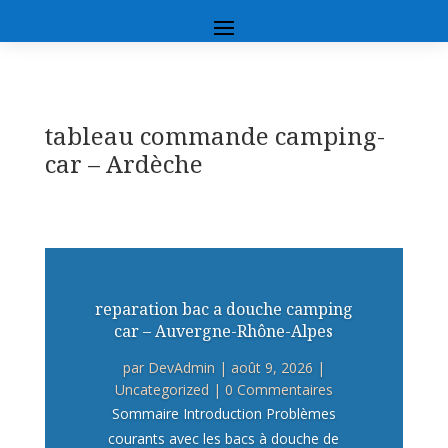
tableau commande camping-
car – Ardèche
reparation bac a douche camping
car – Auvergne-Rhône-Alpes
par
DevAdmin
|
août 9, 2026
|
Uncategorized
| 0 Commentaires
Sommaire Introduction Problèmes
courants avec les bacs à douche de