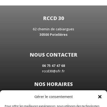
RCCD 30
62 chemin de cabiargues
30500 Potelières
NOUS CONTACTER
06 75 47 47 68
rccd30@sfr.fr
NOS HORAIRES
Du Lundi au Vendredi
Gérer le consentement
de 8 h 30 à 19 h 00
Samedi sur rendez-vous
Pour offrir les meilleures expériences, nous utilisons des technologies