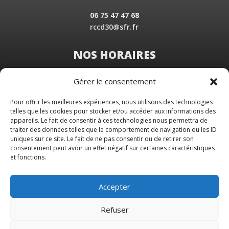
06 75 47 47 68
rccd30@sfr.fr
NOS HORAIRES
Du Lundi au Vendredi
Gérer le consentement
de 8 h 30 à 19 h 00
Samedi sur rendez-vous
Pour offrir les meilleures expériences, nous utilisons des technologies
telles que les cookies pour stocker et/ou accéder aux informations des
appareils. Le fait de consentir à ces technologies nous permettra de
traiter des données telles que le comportement de navigation ou les ID
uniques sur ce site. Le fait de ne pas consentir ou de retirer son
consentement peut avoir un effet négatif sur certaines caractéristiques
et fonctions.
Accepter
Refuser