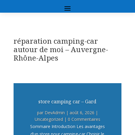
réparation camping-car
autour de moi – Auvergne-
Rhône-Alpes
store camping car – Gard
par
DevAdmin
|
août 6, 2026
|
Uncategorized
| 0 Commentaires
Sommaire Introduction Les avantages
d’un store pour camping-car Choisir le