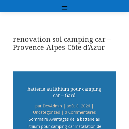
renovation sol camping car –
Provence-Alpes-Côte d’Azur
batterie au lithium pour camping
car – Gard
par
DevAdmin
|
août 8, 2026
|
Uncategorized
| 0 Commentaires
Sommaire Avantages de la batterie au
lithium pour camping-car Installation de