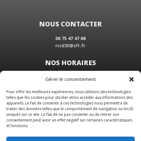
NOUS CONTACTER
06 75 47 47 68
rccd30@sfr.fr
NOS HORAIRES
Du Lundi au Vendredi
Gérer le consentement
de 8 h 30 à 19 h 00
Samedi sur rendez-vous
Pour offrir les meilleures expériences, nous utilisons des technologies
telles que les cookies pour stocker et/ou accéder aux informations des
appareils. Le fait de consentir à ces technologies nous permettra de
traiter des données telles que le comportement de navigation ou les ID
uniques sur ce site. Le fait de ne pas consentir ou de retirer son
consentement peut avoir un effet négatif sur certaines caractéristiques
et fonctions.