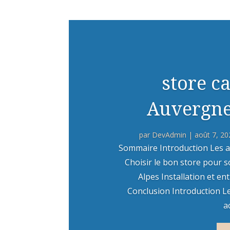
store c
Auvergne
par
DevAdmin
|
août 7, 20
Sommaire Introduction Les a
Choisir le bon store pour
Alpes Installation et e
Conclusion Introduction L
a