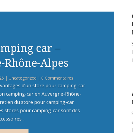
amping car –
-Rhône-Alpes
26
|
Uncategorized
| 0 Commentaires
vantages d’un store pour camping-car
 son camping-car en Auvergne-Rhône-
ntretien du store pour camping-car
es stores pour camping-car sont des
ccessoires...
l