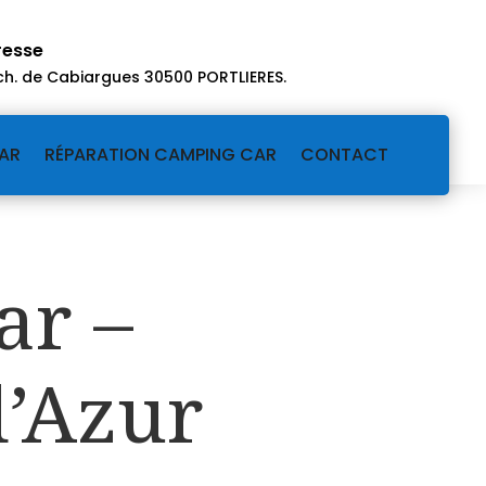
resse
ch. de Cabiargues 30500 PORTLIERES
.
AR
RÉPARATION CAMPING CAR
CONTACT
ar –
d’Azur