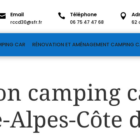
Email
Téléphone
Ad



rccd30@sfr.fr
06 75 47 47 68
62 
MPING CAR
RÉNOVATION ET AMÉNAGEMENT CAMPING C
on camping c
-Alpes-Côte 