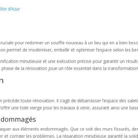
ôte d’Azur
cruciale pour redonner un souffle nouveau à un lieu qui en a bien bes
n permet de moderniser, embellir et optimiser l’espace selon les beso
fication minutieuse et une exécution précise pour garantir un résultat
ue phase de la rénovation joue un rôle essentiel dans la transformation
on
n précède toute rénovation. Il s’agit de débarrasser l’espace des salet
frir une toile vierge pour les travaux à venir, assurant ainsi une bas
 endommagés
attaquer aux éléments endommagés. Que ce soit des murs fissurés, des
r et corriger les problèmes. La réparation minutieuse garantit la solidi