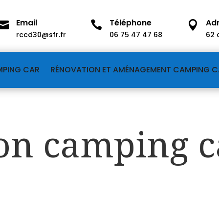
Email
Téléphone
Ad



rccd30@sfr.fr
06 75 47 47 68
62 
MPING CAR
RÉNOVATION ET AMÉNAGEMENT CAMPING C
on camping c