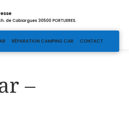
resse
ch. de Cabiargues 30500 PORTLIERES
.
AR
RÉPARATION CAMPING CAR
CONTACT
ar –