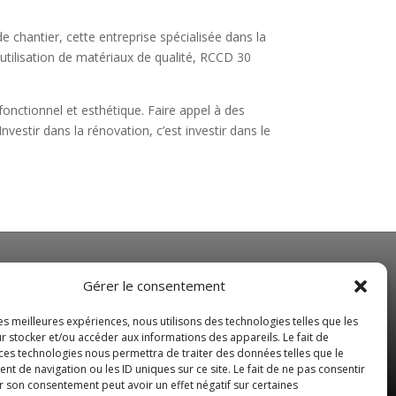
e chantier, cette entreprise spécialisée dans la
utilisation de matériaux de qualité, RCCD 30
onctionnel et esthétique. Faire appel à des
estir dans la rénovation, c’est investir dans le
NOS HORAIRES
Gérer le consentement
Du Lundi au Vendredi
les meilleures expériences, nous utilisons des technologies telles que les
de 8 h 30 à 19 h 00
r stocker et/ou accéder aux informations des appareils. Le fait de
 ces technologies nous permettra de traiter des données telles que le
Samedi sur rendez-vous
 de navigation ou les ID uniques sur ce site. Le fait de ne pas consentir
r son consentement peut avoir un effet négatif sur certaines