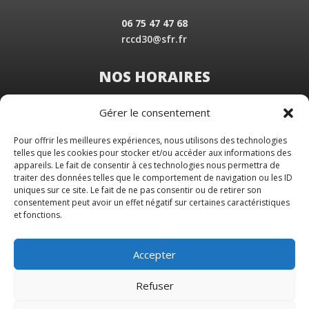
06 75 47 47 68
rccd30@sfr.fr
NOS HORAIRES
Du Lundi au Vendredi
Gérer le consentement
de 8 h 30 à 19 h 00
Samedi sur rendez-vous
Pour offrir les meilleures expériences, nous utilisons des technologies
telles que les cookies pour stocker et/ou accéder aux informations des
appareils. Le fait de consentir à ces technologies nous permettra de
traiter des données telles que le comportement de navigation ou les ID
uniques sur ce site. Le fait de ne pas consentir ou de retirer son
consentement peut avoir un effet négatif sur certaines caractéristiques
et fonctions.
Accepter
Refuser