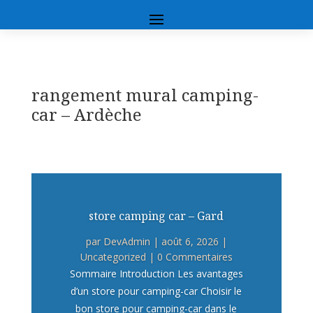
rangement mural camping-
car – Ardèche
store camping car – Gard
par
DevAdmin
|
août 6, 2026
|
Uncategorized
| 0 Commentaires
Sommaire Introduction Les avantages
d’un store pour camping-car Choisir le
bon store pour camping-car dans le