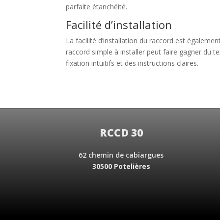
parfaite étanchéité.
Facilité d’installation
La facilité d’installation du raccord est égalem
raccord simple à installer peut faire gagner du te
fixation intuitifs et des instructions claires.
RCCD 30
62 chemin de cabiargues
30500 Potelières