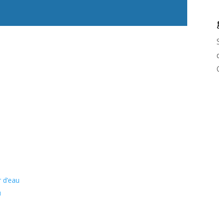
r d’eau
u