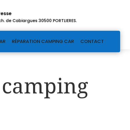
resse
ch. de Cabiargues 30500 PORTLIERES
.
AR
RÉPARATION CAMPING CAR
CONTACT
u camping