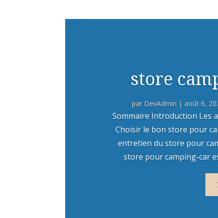
store camp
par
DevAdmin
|
août 6, 20
Sommaire Introduction Les a
Choisir le bon store pour ca
entretien du store pour ca
store pour camping-car est