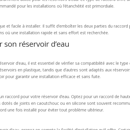
ommandé pour les installations où l’étanchéité est primordiale.
ue et facile à installer. Il suffit d’emboîter les deux parties du racco
ns où une installation rapide et sans effort est recherchée.
r son réservoir d’eau
r
ervoir d’eau, il est essentiel de vérifier sa compatibilité avec le typ
servoirs en plastique, tandis que d’autres sont adaptés aux réservoi
r pour garantir une installation efficace et sans fuite.
 d’un raccord pour votre réservoir d’eau. Optez pour un raccord de haut
cords dotés de joints en caoutchouc ou en silicone sont souvent recom
ccord une fois installé pour éviter tout problème ultérieur.
voir d’eau, prenez en compte la facilité d’installation qu’il offre. Ce