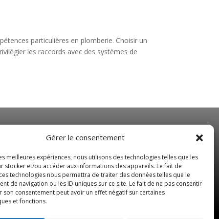
mpétences particulières en plomberie. Choisir un
 privilégier les raccords avec des systèmes de
NOS HORAIRES
Gérer le consentement
Du Lundi au Vendredi
les meilleures expériences, nous utilisons des technologies telles que les
de 8 h 30 à 19 h 00
r stocker et/ou accéder aux informations des appareils. Le fait de
 ces technologies nous permettra de traiter des données telles que le
Samedi sur rendez-vous
 de navigation ou les ID uniques sur ce site. Le fait de ne pas consentir
r son consentement peut avoir un effet négatif sur certaines
ques et fonctions.