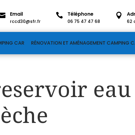
Email
Téléphone
Ad



rccd30@sfr.fr
06 75 47 47 68
62 
MPING CAR
RÉNOVATION ET AMÉNAGEMENT CAMPING C
reservoir ea
dèche