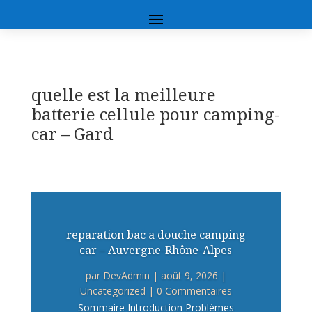
quelle est la meilleure
batterie cellule pour camping-
car – Gard
reparation bac a douche camping
car – Auvergne-Rhône-Alpes
par
DevAdmin
|
août 9, 2026
|
Uncategorized
| 0 Commentaires
Sommaire Introduction Problèmes