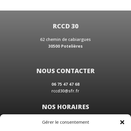
RCCD 30
62 chemin de cabiargues
30500 Potelières
NOUS CONTACTER
06 75 47 47 68
rccd30@sfr.fr
NOS HORAIRES
Du Lundi au Vendredi
Gérer le consentement
de 8 h 30 à 19 h 00