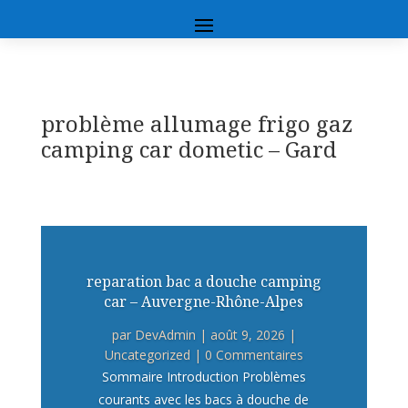
problème allumage frigo gaz
camping car dometic – Gard
reparation bac a douche camping
car – Auvergne-Rhône-Alpes
par
DevAdmin
|
août 9, 2026
|
Uncategorized
| 0 Commentaires
Sommaire Introduction Problèmes
courants avec les bacs à douche de