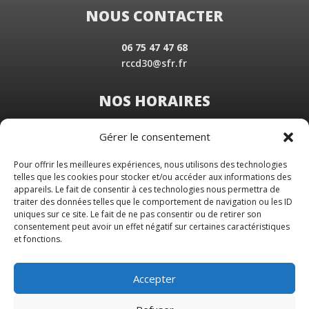
NOUS CONTACTER
06 75 47 47 68
rccd30@sfr.fr
NOS HORAIRES
Du Lundi au Vendredi
Gérer le consentement
de 8 h 30 à 19 h 00
Samedi sur rendez-vous
Pour offrir les meilleures expériences, nous utilisons des technologies
telles que les cookies pour stocker et/ou accéder aux informations des
appareils. Le fait de consentir à ces technologies nous permettra de
traiter des données telles que le comportement de navigation ou les ID
uniques sur ce site. Le fait de ne pas consentir ou de retirer son
consentement peut avoir un effet négatif sur certaines caractéristiques
et fonctions.
Accepter