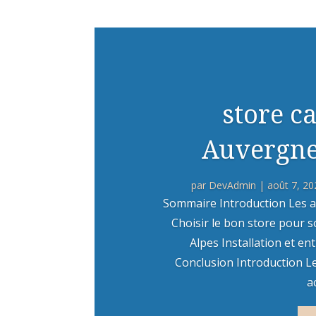
store c
Auvergne
par
DevAdmin
|
août 7, 20
Sommaire Introduction Les a
Choisir le bon store pour
Alpes Installation et e
Conclusion Introduction L
a