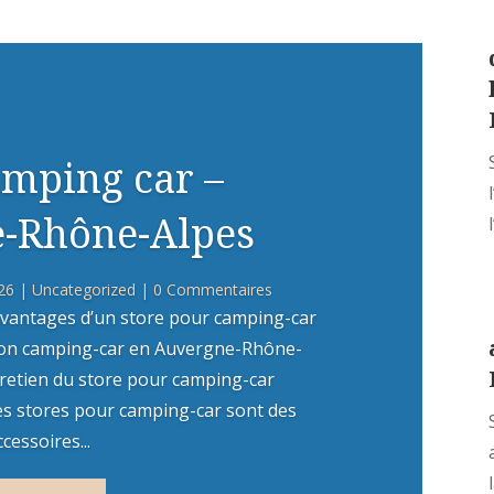
amping car –
-Rhône-Alpes
26
|
Uncategorized
| 0 Commentaires
vantages d’un store pour camping-car
 son camping-car en Auvergne-Rhône-
ntretien du store pour camping-car
es stores pour camping-car sont des
ccessoires...
l