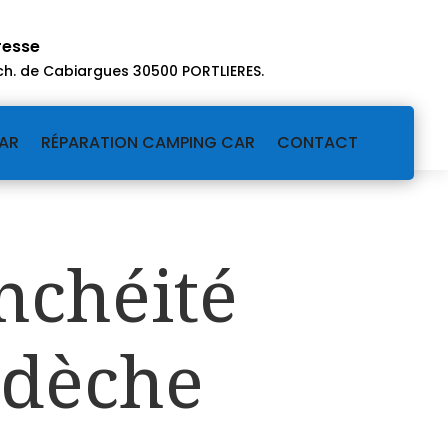
resse
ch. de Cabiargues 30500 PORTLIERES
.
AR
RÉPARATION CAMPING CAR
CONTACT
anchéité
rdèche