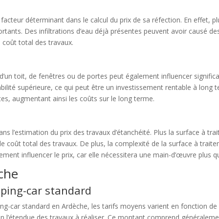
 facteur déterminant dans le calcul du prix de sa réfection. En effet, p
ortants. Des infiltrations d’eau déjà présentes peuvent avoir causé 
 coût total des travaux.
 d’un toit, de fenêtres ou de portes peut également influencer signific
bilité supérieure, ce qui peut être un investissement rentable à long 
es, augmentant ainsi les coûts sur le long terme.
ans l’estimation du prix des travaux d’étanchéité. Plus la surface à tra
e coût total des travaux. De plus, la complexité de la surface à tra
ment influencer le prix, car elle nécessitera une main-d’œuvre plus qu
che
ping-car standard
ping-car standard en Ardèche, les tarifs moyens varient en fonction de 
lon l’étendue des travaux à réaliser. Ce montant comprend généraleme