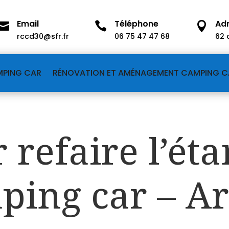
Email
Téléphone
Ad



rccd30@sfr.fr
06 75 47 47 68
62 
MPING CAR
RÉNOVATION ET AMÉNAGEMENT CAMPING C
 refaire l’ét
ping car – A