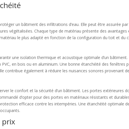
nchéité
protéger un bâtiment des infiltrations d’eau. Elle peut être assurée p
itures végétalisées. Chaque type de matériau présente des avantages e
e matériau le plus adapté en fonction de la configuration du toit et du c
rantir une isolation thermique et acoustique optimale d’un bâtiment. El
n PVC, en bois ou en aluminium. Une bonne étanchéité des fenêtres per
le contribue également à réduire les nuisances sonores provenant de l
erver le confort et la sécurité d’un bâtiment. Les portes extérieures d
 recommandé d’opter pour des portes en matériaux résistants et durables,
rotection efficace contre les intempéries. Une étanchéité optimale de
s occupants.
 prix