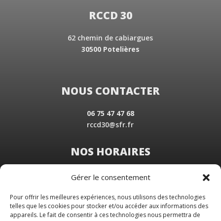
RCCD 30
62 chemin de cabiargues
30500 Potelières
NOUS CONTACTER
06 75 47 47 68
rccd30@sfr.fr
NOS HORAIRES
Du Lundi au Vendredi
Gérer le consentement
de 8 h 30 à 19 h 00
Samedi sur rendez-vous
Pour offrir les meilleures expériences, nous utilisons des technologies
telles que les cookies pour stocker et/ou accéder aux informations des
appareils. Le fait de consentir à ces technologies nous permettra de