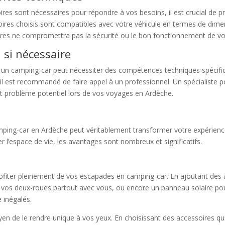
res sont nécessaires pour répondre à vos besoins, il est crucial de 
ires choisis sont compatibles avec votre véhicule en termes de dime
soires ne compromettra pas la sécurité ou le bon fonctionnement de v
 si nécessaire
ur un camping-car peut nécessiter des compétences techniques spécifiqu
 il est recommandé de faire appel à un professionnel. Un spécialiste po
ut problème potentiel lors de vos voyages en Ardèche.
camping-car en Ardèche peut véritablement transformer votre expérienc
r l’espace de vie, les avantages sont nombreux et significatifs.
profiter pleinement de vos escapades en camping-car. En ajoutant des 
os deux-roues partout avec vous, ou encore un panneau solaire po
 inégalés.
en de le rendre unique à vos yeux. En choisissant des accessoires qui 