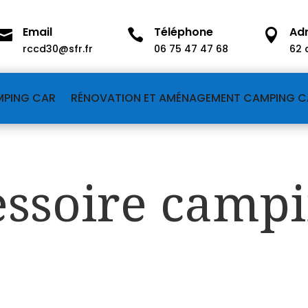
Email
Téléphone
Ad



rccd30@sfr.fr
06 75 47 47 68
62 
MPING CAR
RÉNOVATION ET AMÉNAGEMENT CAMPING C
essoire campi