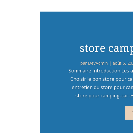
store camp
par
DevAdmin
|
août 6, 20
Sommaire Introduction Les a
Choisir le bon store pour ca
entretien du store pour ca
store pour camping-car est