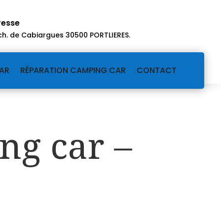
resse
ch. de Cabiargues 30500 PORTLIERES
.
AR
RÉPARATION CAMPING CAR
CONTACT
ng car –