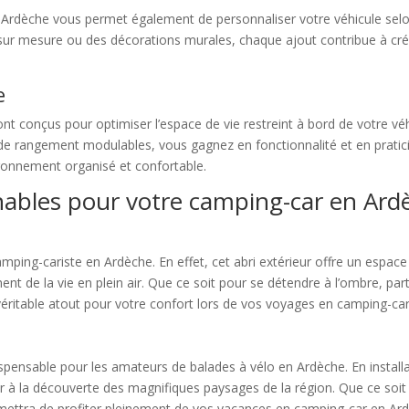
 Ardèche vous permet également de personnaliser votre véhicule selo
 sur mesure ou des décorations murales, chaque ajout contribue à cré
e
 conçus pour optimiser l’espace de vie restreint à bord de votre véh
e rangement modulables, vous gagnez en fonctionnalité et en pratici
ironnement organisé et confortable.
nables pour votre camping-car en Ard
amping-cariste en Ardèche. En effet, cet abri extérieur offre un espac
ent de la vie en plein air. Que ce soit pour se détendre à l’ombre, pa
véritable atout pour votre confort lors de vos voyages en camping-car
ispensable pour les amateurs de balades à vélo en Ardèche. En install
ir à la découverte des magnifiques paysages de la région. Que ce soi
rmettra de profiter pleinement de vos vacances en camping-car en Ar