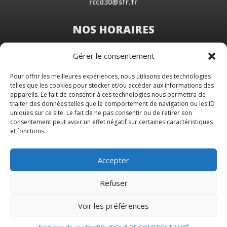
rccd30@sfr.fr
NOS HORAIRES
Du Lundi au Vendredi
Gérer le consentement
de 8 h 30 à 19 h 00
Samedi sur rendez-vous
Pour offrir les meilleures expériences, nous utilisons des technologies
telles que les cookies pour stocker et/ou accéder aux informations des
appareils. Le fait de consentir à ces technologies nous permettra de
traiter des données telles que le comportement de navigation ou les ID
uniques sur ce site. Le fait de ne pas consentir ou de retirer son
consentement peut avoir un effet négatif sur certaines caractéristiques
et fonctions.
Accepter
Refuser
Voir les préférences
© 2026 M Development
–
Mentions légales
–
Tous droits réservés –
Blog