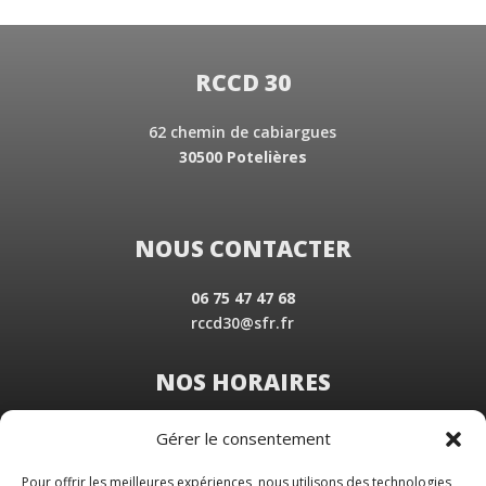
RCCD 30
62 chemin de cabiargues
30500 Potelières
NOUS CONTACTER
06 75 47 47 68
rccd30@sfr.fr
NOS HORAIRES
Du Lundi au Vendredi
Gérer le consentement
de 8 h 30 à 19 h 00
Samedi sur rendez-vous
Pour offrir les meilleures expériences, nous utilisons des technologies