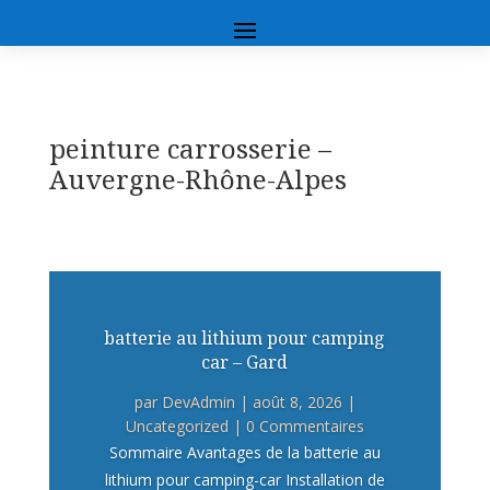
peinture carrosserie –
Auvergne-Rhône-Alpes
batterie au lithium pour camping
car – Gard
par
DevAdmin
|
août 8, 2026
|
Uncategorized
| 0 Commentaires
Sommaire Avantages de la batterie au
lithium pour camping-car Installation de