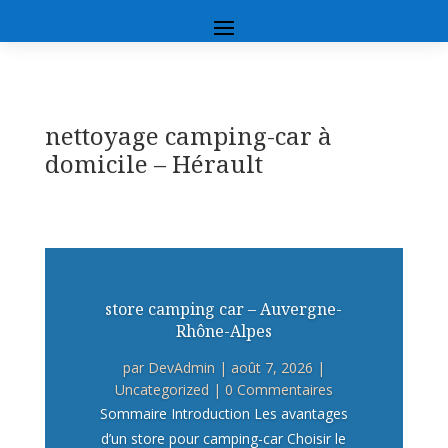
nettoyage camping-car à
domicile – Hérault
store camping car – Auvergne-
Rhône-Alpes
par
DevAdmin
|
août 7, 2026
|
Uncategorized
| 0 Commentaires
Sommaire Introduction Les avantages
d’un store pour camping-car Choisir le