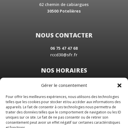
62 chemin de cabiargues
30500 Potelières
NOUS CONTACTER
06 75 47 47 68
rccd30@sfr.fr
NOS HORAIRES
Du Lundi au Vendredi
Gérer le consentement
de 8 h 30 à 19 h 00
Samedi sur rendez-vous
Pour offrir les meilleures expériences, nous utilisons des technologies
telles que les cookies pour stocker et/ou accéder aux informations des
appareils. Le fait de consentir à ces technologies nous permettra de
traiter des données telles que le comportement de navigation ou les ID
uniques sur ce site. Le fait de ne pas consentir ou de retirer son
consentement peut avoir un effet négatif sur certaines caractéristiques
et fonctions.