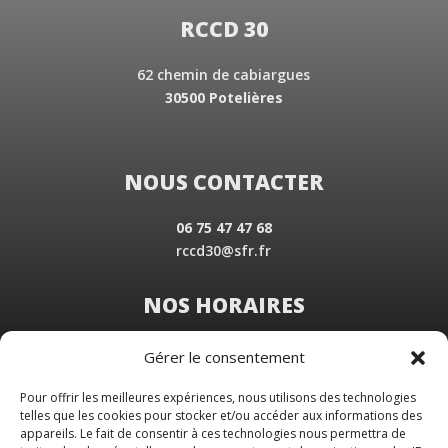
RCCD 30
62 chemin de cabiargues
30500 Potelières
NOUS CONTACTER
06 75 47 47 68
rccd30@sfr.fr
NOS HORAIRES
Du Lundi au Vendredi
Gérer le consentement
de 8 h 30 à 19 h 00
Samedi sur rendez-vous
Pour offrir les meilleures expériences, nous utilisons des technologies
telles que les cookies pour stocker et/ou accéder aux informations des
appareils. Le fait de consentir à ces technologies nous permettra de