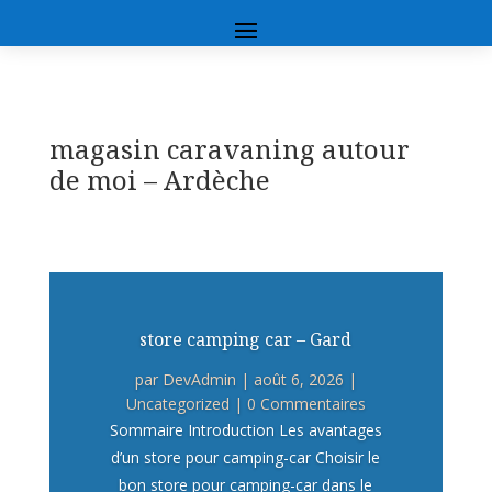
magasin caravaning autour
de moi – Ardèche
store camping car – Gard
par
DevAdmin
|
août 6, 2026
|
Uncategorized
| 0 Commentaires
Sommaire Introduction Les avantages
d’un store pour camping-car Choisir le
bon store pour camping-car dans le