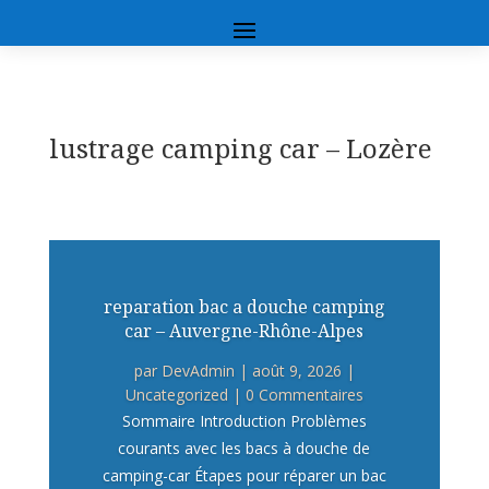
lustrage camping car – Lozère
reparation bac a douche camping
car – Auvergne-Rhône-Alpes
par
DevAdmin
|
août 9, 2026
|
Uncategorized
| 0 Commentaires
Sommaire Introduction Problèmes
courants avec les bacs à douche de
camping-car Étapes pour réparer un bac