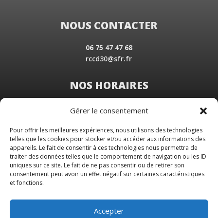
NOUS CONTACTER
06 75 47 47 68
rccd30@sfr.fr
NOS HORAIRES
Du Lundi au Vendredi
Gérer le consentement
de 8 h 30 à 19 h 00
Samedi sur rendez-vous
Pour offrir les meilleures expériences, nous utilisons des technologies
telles que les cookies pour stocker et/ou accéder aux informations des
appareils. Le fait de consentir à ces technologies nous permettra de
traiter des données telles que le comportement de navigation ou les ID
uniques sur ce site. Le fait de ne pas consentir ou de retirer son
consentement peut avoir un effet négatif sur certaines caractéristiques
et fonctions.
Accepter