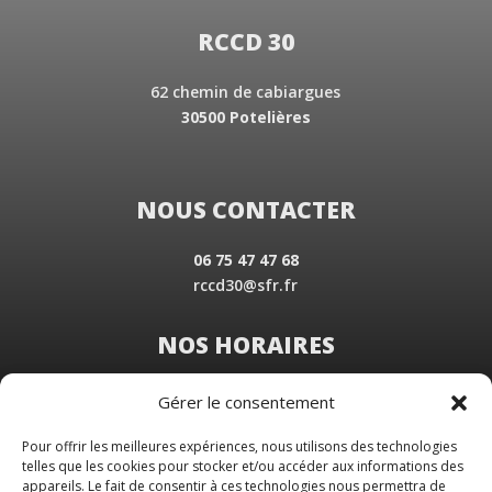
RCCD 30
62 chemin de cabiargues
30500 Potelières
NOUS CONTACTER
06 75 47 47 68
rccd30@sfr.fr
NOS HORAIRES
Du Lundi au Vendredi
Gérer le consentement
de 8 h 30 à 19 h 00
Samedi sur rendez-vous
Pour offrir les meilleures expériences, nous utilisons des technologies
telles que les cookies pour stocker et/ou accéder aux informations des
appareils. Le fait de consentir à ces technologies nous permettra de