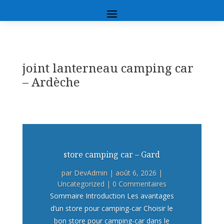
joint lanterneau camping car
– Ardèche
store camping car – Gard
par
DevAdmin
|
août 6, 2026
|
Uncategorized
| 0 Commentaires
Sommaire Introduction Les avantages
d’un store pour camping-car Choisir le
bon store pour camping-car dans le