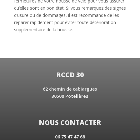
fermetures de votre housse de vélo pour vous assurer
qu’elles sont en bon état. Si vous remarquez des signes
d’usure ou de dommages, il est recommandé de les
réparer rapidement pour éviter toute détérioration
supplémentaire de la housse.
RCCD 30
62 chemin de cabiargues
30500 Potelières
NOUS CONTACTER
06 75 47 47 68