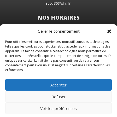
rccd30@sfr.fr
NOS HORAIRES
Du Lundi au Vendredi
Gérer le consentement
de 8 h 30 à 19 h 00
Samedi sur rendez-vous
Pour offrir les meilleures expériences, nous utilisons des technologies
telles que les cookies pour stocker et/ou accéder aux informations des
appareils. Le fait de consentir à ces technologies nous permettra de
traiter des données telles que le comportement de navigation ou les ID
uniques sur ce site. Le fait de ne pas consentir ou de retirer son
consentement peut avoir un effet négatif sur certaines caractéristiques
et fonctions.
Accepter
Refuser
Voir les préférences
© 2026 M Development
–
Mentions légales
–
Tous droits réservés –
Blog