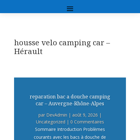
housse velo camping car –
Hérault
reparation bac a douche camping
car – Auvergne-Rhône-Alpes
par
DevAdmin
|
août 9, 2026
|
Uncategorized
| 0 Commentaires
Sommaire Introduction Problèmes
courants avec les bacs à douche de