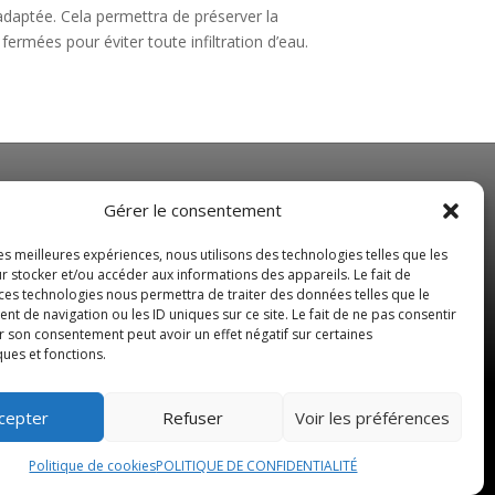
adaptée. Cela permettra de préserver la
fermées pour éviter toute infiltration d’eau.
NOS HORAIRES
Gérer le consentement
Du Lundi au Vendredi
les meilleures expériences, nous utilisons des technologies telles que les
de 8 h 30 à 19 h 00
r stocker et/ou accéder aux informations des appareils. Le fait de
 ces technologies nous permettra de traiter des données telles que le
Samedi sur rendez-vous
 de navigation ou les ID uniques sur ce site. Le fait de ne pas consentir
r son consentement peut avoir un effet négatif sur certaines
ques et fonctions.
cepter
Refuser
Voir les préférences
us droits réservés –
Blog
Politique de cookies
POLITIQUE DE CONFIDENTIALITÉ