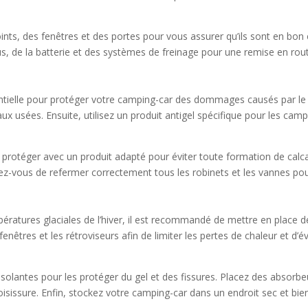
joints, des fenêtres et des portes pour vous assurer qu’ils sont en bon 
neus, de la batterie et des systèmes de freinage pour une remise en r
entielle pour protéger votre camping-car des dommages causés par le
x usées. Ensuite, utilisez un produit antigel spécifique pour les campi
e protéger avec un produit adapté pour éviter toute formation de calc
rez-vous de refermer correctement tous les robinets et les vannes pour 
ératures glaciales de l’hiver, il est recommandé de mettre en place 
nêtres et les rétroviseurs afin de limiter les pertes de chaleur et d’é
olantes pour les protéger du gel et des fissures. Placez des absorbeu
moisissure. Enfin, stockez votre camping-car dans un endroit sec et bie