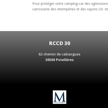
Pour protéger votre camping-car des agressions 
carrosserie des intempéries et des rayons UV. Vei
RCCD 30
62 chemin de cabiargues
30500 Potelières