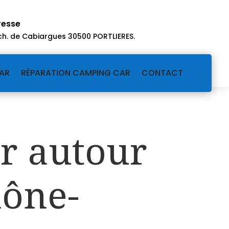
resse
ch. de Cabiargues 30500 PORTLIERES
.
AR
RÉPARATION CAMPING CAR
CONTACT
r autour
hône-