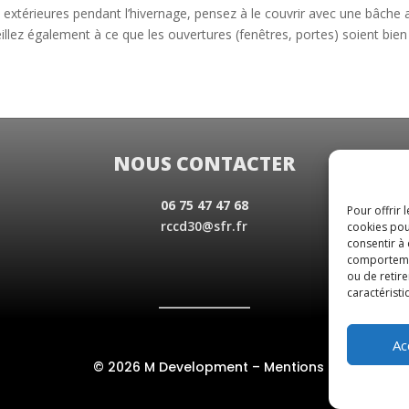
extérieures pendant l’hivernage, pensez à le couvrir avec une bâche 
llez également à ce que les ouvertures (fenêtres, portes) soient bien 
NOUS CONTACTER
06 75 47 47 68
Pour offrir 
rccd30@sfr.fr
cookies pou
consentir à
comportement
ou de retire
caractéristi
Ac
© 2026 M Development
–
Mentions légales
– To