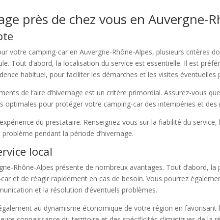
rnage près de chez vous en Auvergne-
pte
ur votre camping-car en Auvergne-Rhône-Alpes, plusieurs critères doi
e. Tout d’abord, la localisation du service est essentielle. Il est préfé
dence habituel, pour faciliter les démarches et les visites éventuelles
ements de l’aire d’hivernage est un critère primordial. Assurez-vous que
ns optimales pour protéger votre camping-car des intempéries et des i
’expérience du prestataire. Renseignez-vous sur la fiabilité du service,
e problème pendant la période d’hivernage.
rvice local
ergne-Rhône-Alpes présente de nombreux avantages. Tout d’abord, la
g-car et de réagir rapidement en cas de besoin. Vous pourrez également
mmunication et la résolution d’éventuels problèmes.
z également au dynamisme économique de votre région en favorisant les
leure connaissance du territoire et des spécificités climatiques de la