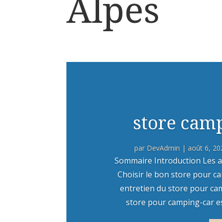
Alpes
store camp
par
DevAdmin
|
août 6, 20
Sommaire Introduction Les a
Choisir le bon store pour ca
entretien du store pour ca
store pour camping-car est