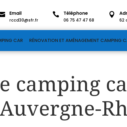
Email
Téléphone
Ad



rccd30@sfr.fr
06 75 47 47 68
62 
MPING CAR
RÉNOVATION ET AMÉNAGEMENT CAMPING C
e camping ca
 Auvergne-R