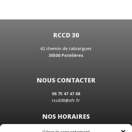
RCCD 30
62 chemin de cabiargues
30500 Potelières
NOUS CONTACTER
06 75 47 47 68
rccd30@sfr.fr
NOS HORAIRES
Du Lundi au Vendredi
Gérer le consentement