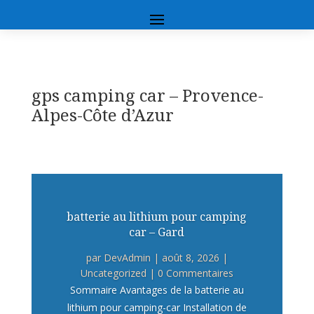
gps camping car – Provence-
Alpes-Côte d’Azur
batterie au lithium pour camping
car – Gard
par
DevAdmin
|
août 8, 2026
|
Uncategorized
| 0 Commentaires
Sommaire Avantages de la batterie au
lithium pour camping-car Installation de