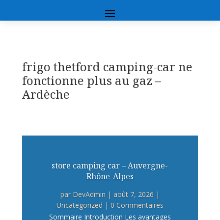
frigo thetford camping-car ne
fonctionne plus au gaz –
Ardèche
store camping car – Auvergne-
Rhône-Alpes
par
DevAdmin
|
août 7, 2026
|
Uncategorized
| 0 Commentaires
Sommaire Introduction Les avantages