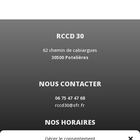
RCCD 30
62 chemin de cabiargues
30500 Potelières
NOUS CONTACTER
06 75 47 47 68
rccd30@sfr.fr
NOS HORAIRES
Du Lundi au Vendredi
Gérer le consentement