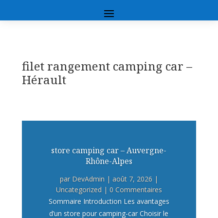
filet rangement camping car –
Hérault
store camping car – Auvergne-
Rhône-Alpes
par
DevAdmin
|
août 7, 2026
|
Uncategorized
| 0 Commentaires
Sommaire Introduction Les avantages
d’un store pour camping-car Choisir le