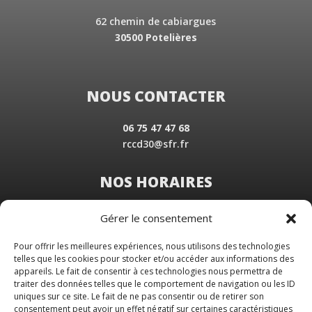
62 chemin de cabiargues
30500 Potelières
NOUS CONTACTER
06 75 47 47 68
rccd30@sfr.fr
NOS HORAIRES
Du Lundi au Vendredi
Gérer le consentement
de 8 h 30 à 19 h 00
Samedi sur rendez-vous
Pour offrir les meilleures expériences, nous utilisons des technologies
telles que les cookies pour stocker et/ou accéder aux informations des
appareils. Le fait de consentir à ces technologies nous permettra de
traiter des données telles que le comportement de navigation ou les ID
uniques sur ce site. Le fait de ne pas consentir ou de retirer son
consentement peut avoir un effet négatif sur certaines caractéristiques