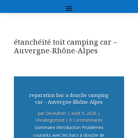
étanchéité toit camping car –
Auvergne-Rhône-Alpes
reparation bac a douche camping
car – Auvergne-Rhône-Alpes
par
DevAdmin
|
août 9, 2026
|
Uncategorized
| 0 Commentaires
Sommaire Introduction Problèmes
courants avec les bacs à douche de