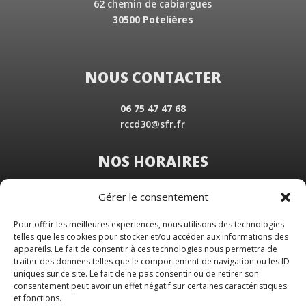
62 chemin de cabiargues
30500 Potelières
NOUS CONTACTER
06 75 47 47 68
rccd30@sfr.fr
NOS HORAIRES
Du Lundi au Vendredi
Gérer le consentement
de 8 h 30 à 19 h 00
Samedi sur rendez-vous
Pour offrir les meilleures expériences, nous utilisons des technologies
telles que les cookies pour stocker et/ou accéder aux informations des
appareils. Le fait de consentir à ces technologies nous permettra de
traiter des données telles que le comportement de navigation ou les ID
uniques sur ce site. Le fait de ne pas consentir ou de retirer son
consentement peut avoir un effet négatif sur certaines caractéristiques
et fonctions.