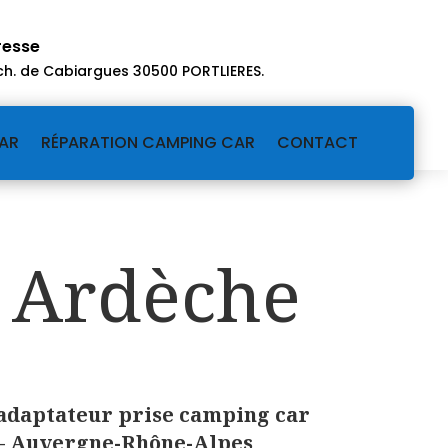
resse
ch. de Cabiargues 30500 PORTLIERES
.
AR
RÉPARATION CAMPING CAR
CONTACT
 Ardèche
adaptateur prise camping car
– Auvergne-Rhône-Alpes