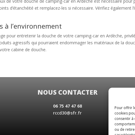
yaux de votre douche de camping-car en Ardèche est nécessaire pour pr
oints d’étanchéité et remplacez-les si nécessaire. Vérifiez également l
és à l’environnement
ge pour entretenir la douche de votre camping-car en Ardèche, privi
s produits agressifs qui pourraient endommager les matériaux de la d
e votre cabine de douche.
NOUS CONTACTER
06 75 47 47 68
Pour offrir 
rccd30@sfr.fr
cookies pou
consentir à
comportement
ou de retire
caractéristi