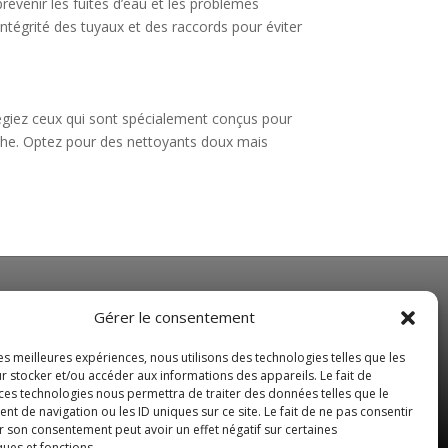
évenir les fuites d’eau et les problèmes
’intégrité des tuyaux et des raccords pour éviter
légiez ceux qui sont spécialement conçus pour
ouche. Optez pour des nettoyants doux mais
NOS HORAIRES
Gérer le consentement
Du Lundi au Vendredi
les meilleures expériences, nous utilisons des technologies telles que les
de 8 h 30 à 19 h 00
r stocker et/ou accéder aux informations des appareils. Le fait de
 ces technologies nous permettra de traiter des données telles que le
Samedi sur rendez-vous
 de navigation ou les ID uniques sur ce site. Le fait de ne pas consentir
r son consentement peut avoir un effet négatif sur certaines
ques et fonctions.