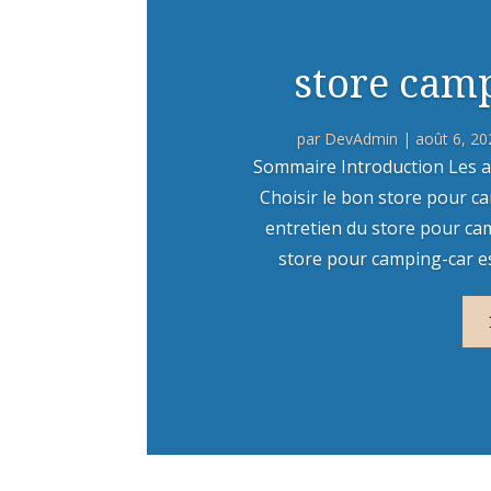
store camp
par
DevAdmin
|
août 6, 20
Sommaire Introduction Les a
Choisir le bon store pour ca
entretien du store pour ca
store pour camping-car est