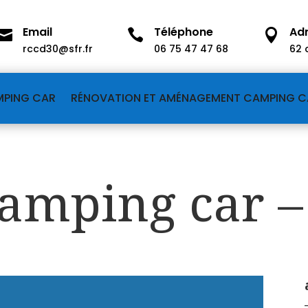
Email
Téléphone
Ad



rccd30@sfr.fr
06 75 47 47 68
62 
MPING CAR
RÉNOVATION ET AMÉNAGEMENT CAMPING C
amping car –