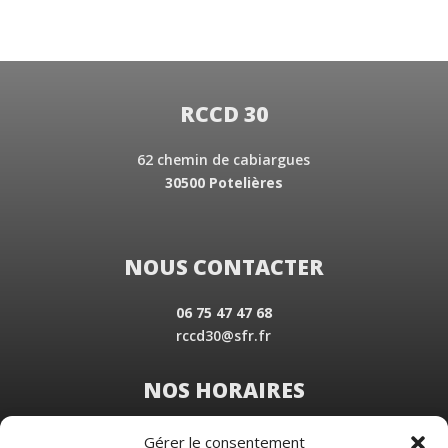
RCCD 30
62 chemin de cabiargues
30500 Potelières
NOUS CONTACTER
06 75 47 47 68
rccd30@sfr.fr
NOS HORAIRES
Du Lundi au Vendredi
Gérer le consentement