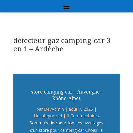
détecteur gaz camping-car 3
en 1 – Ardèche
store camping car – Auvergne-
Rhône-Alpes
par
DevAdmin
|
août 7, 2026
|
Uncategorized
| 0 Commentaires
Sommaire Introduction Les avantages
d’un store pour camping-car Choisir le