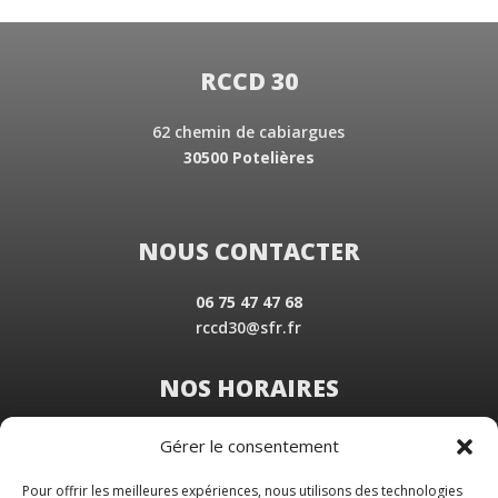
RCCD 30
62 chemin de cabiargues
30500 Potelières
NOUS CONTACTER
06 75 47 47 68
rccd30@sfr.fr
NOS HORAIRES
Du Lundi au Vendredi
Gérer le consentement
de 8 h 30 à 19 h 00
Samedi sur rendez-vous
Pour offrir les meilleures expériences, nous utilisons des technologies