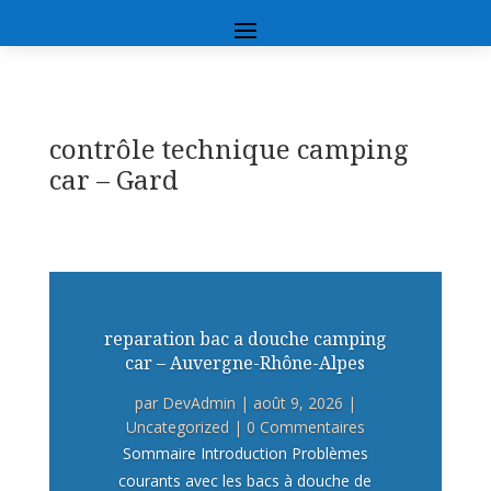
contrôle technique camping
car – Gard
reparation bac a douche camping
car – Auvergne-Rhône-Alpes
par
DevAdmin
|
août 9, 2026
|
Uncategorized
| 0 Commentaires
Sommaire Introduction Problèmes
courants avec les bacs à douche de