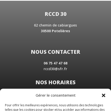
RCCD 30
62 chemin de cabiargues
30500 Potelières
NOUS CONTACTER
06 75 47 47 68
rccd30@sfr.fr
NOS HORAIRES
Du Lundi au Vendredi
Gérer le consentement
de 8 h 30 à 19 h 00
Samedi sur rendez-vous
Pour offrir les meilleures expériences, nous utilisons des technologies
telles que les cookies pour stocker et/ou accéder aux informations des