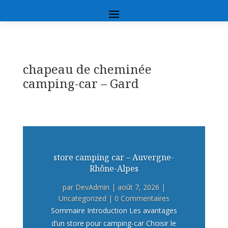
chapeau de cheminée
camping-car – Gard
store camping car – Auvergne-
Rhône-Alpes
par
DevAdmin
|
août 7, 2026
|
Uncategorized
| 0 Commentaires
Sommaire Introduction Les avantages
d’un store pour camping-car Choisir le