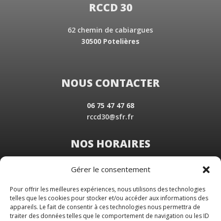
RCCD 30
62 chemin de cabiargues
30500 Potelières
NOUS CONTACTER
06 75 47 47 68
rccd30@sfr.fr
NOS HORAIRES
Du Lundi au Vendredi
Gérer le consentement
de 8 h 30 à 19 h 00
Samedi sur rendez-vous
Pour offrir les meilleures expériences, nous utilisons des technologies
telles que les cookies pour stocker et/ou accéder aux informations des
appareils. Le fait de consentir à ces technologies nous permettra de
traiter des données telles que le comportement de navigation ou les ID