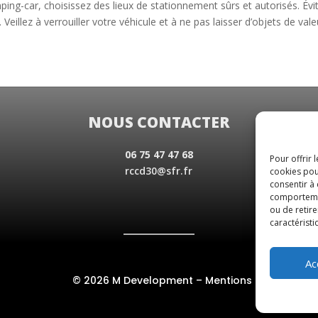
ing-car, choisissez des lieux de stationnement sûrs et autorisés. Évitez
llez à verrouiller votre véhicule et à ne pas laisser d’objets de valeu
NOUS CONTACTER
06 75 47 47 68
Pour offrir 
rccd30@sfr.fr
cookies pou
consentir à
comportement
ou de retire
caractéristi
Ac
© 2026 M Development
–
Mentions légales
– To