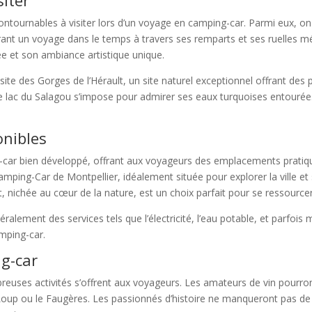
contournables à visiter lors d’un voyage en camping-car. Parmi eux, o
ant un voyage dans le temps à travers ses remparts et ses ruelles mé
e et son ambiance artistique unique.
ite des Gorges de l’Hérault, un site naturel exceptionnel offrant des 
 le lac du Salagou s’impose pour admirer ses eaux turquoises entour
onibles
g-car bien développé, offrant aux voyageurs des emplacements pratiqu
 Camping-Car de Montpellier, idéalement située pour explorer la ville et
, nichée au cœur de la nature, est un choix parfait pour se ressourcer
éralement des services tels que l’électricité, l’eau potable, et parfoi
mping-car.
ng-car
euses activités s’offrent aux voyageurs. Les amateurs de vin pourront
Loup ou le Faugères. Les passionnés d’histoire ne manqueront pas de 