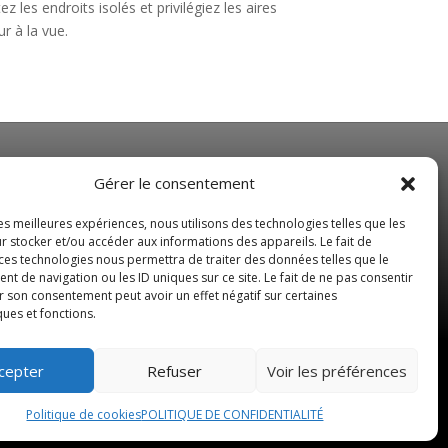
 les endroits isolés et privilégiez les aires
r à la vue.
NOS HORAIRES
Gérer le consentement
Du Lundi au Vendredi
les meilleures expériences, nous utilisons des technologies telles que les
de 8 h 30 à 19 h 00
r stocker et/ou accéder aux informations des appareils. Le fait de
 ces technologies nous permettra de traiter des données telles que le
Samedi sur rendez-vous
 de navigation ou les ID uniques sur ce site. Le fait de ne pas consentir
r son consentement peut avoir un effet négatif sur certaines
ques et fonctions.
cepter
Refuser
Voir les préférences
us droits réservés –
Blog
Politique de cookies
POLITIQUE DE CONFIDENTIALITÉ