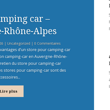
amping car –
-Rhône-Alpes
26
|
Uncategorized
| 0 Commentaires
vantages d’un store pour camping-car
 son camping-car en Auvergne-Rhône-
ntretien du store pour camping-car
es stores pour camping-car sont des
ccessoires...
l
Lire plus