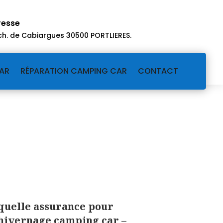
resse
ch. de Cabiargues 30500 PORTLIERES
.
AR
RÉPARATION CAMPING CAR
CONTACT
quelle assurance pour
hivernage camping car –