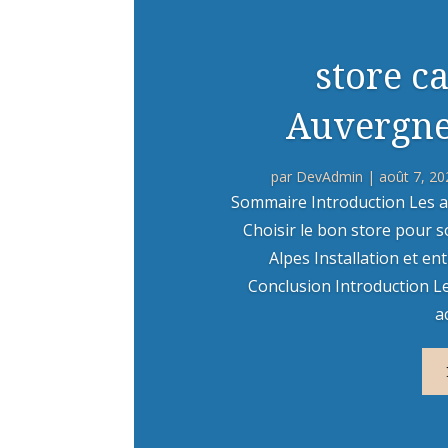
store c
Auvergne
par
DevAdmin
|
août 7, 20
Sommaire Introduction Les a
Choisir le bon store pour
Alpes Installation et e
Conclusion Introduction L
a