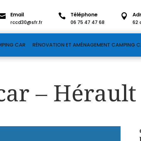
Email
Téléphone
Ad



rccd30@sfr.fr
06 75 47 47 68
62 
MPING CAR
RÉNOVATION ET AMÉNAGEMENT CAMPING C
ar – Hérault