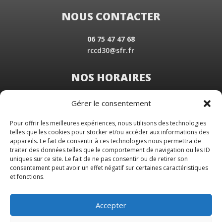
NOUS CONTACTER
06 75 47 47 68
rccd30@sfr.fr
NOS HORAIRES
Du Lundi au Vendredi
Gérer le consentement
de 8 h 30 à 19 h 00
Samedi sur rendez-vous
Pour offrir les meilleures expériences, nous utilisons des technologies
telles que les cookies pour stocker et/ou accéder aux informations des
appareils. Le fait de consentir à ces technologies nous permettra de
traiter des données telles que le comportement de navigation ou les ID
uniques sur ce site. Le fait de ne pas consentir ou de retirer son
consentement peut avoir un effet négatif sur certaines caractéristiques
et fonctions.
Accepter