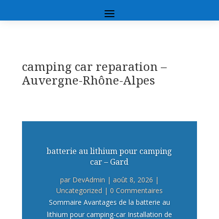
camping car reparation –
Auvergne-Rhône-Alpes
batterie au lithium pour camping
car – Gard
par
DevAdmin
|
août 8, 2026
|
Uncategorized
| 0 Commentaires
Sommaire Avantages de la batterie au
lithium pour camping-car Installation de