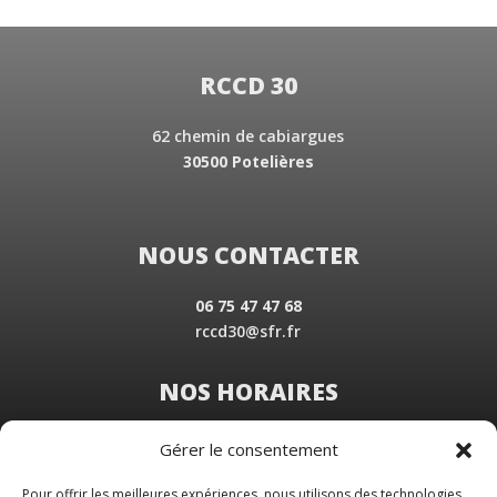
RCCD 30
62 chemin de cabiargues
30500 Potelières
NOUS CONTACTER
06 75 47 47 68
rccd30@sfr.fr
NOS HORAIRES
Du Lundi au Vendredi
Gérer le consentement
de 8 h 30 à 19 h 00
Samedi sur rendez-vous
Pour offrir les meilleures expériences, nous utilisons des technologies