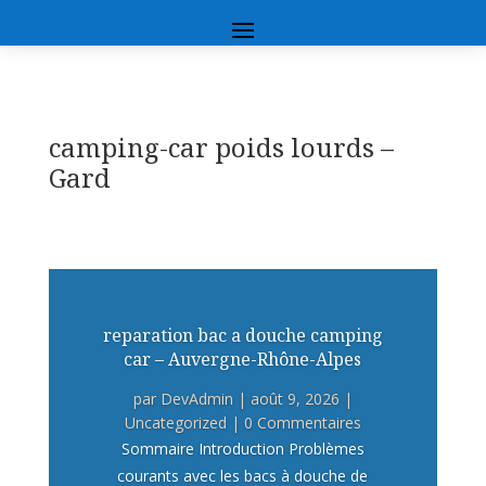
camping-car poids lourds –
Gard
reparation bac a douche camping
car – Auvergne-Rhône-Alpes
par
DevAdmin
|
août 9, 2026
|
Uncategorized
| 0 Commentaires
Sommaire Introduction Problèmes
courants avec les bacs à douche de