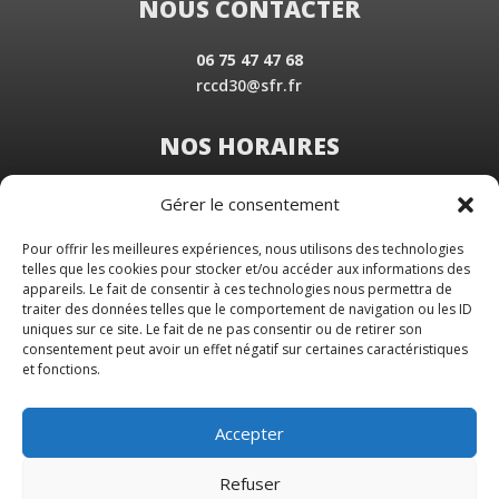
NOUS CONTACTER
06 75 47 47 68
rccd30@sfr.fr
NOS HORAIRES
Du Lundi au Vendredi
Gérer le consentement
de 8 h 30 à 19 h 00
Samedi sur rendez-vous
Pour offrir les meilleures expériences, nous utilisons des technologies
telles que les cookies pour stocker et/ou accéder aux informations des
appareils. Le fait de consentir à ces technologies nous permettra de
traiter des données telles que le comportement de navigation ou les ID
uniques sur ce site. Le fait de ne pas consentir ou de retirer son
consentement peut avoir un effet négatif sur certaines caractéristiques
et fonctions.
Accepter
Refuser