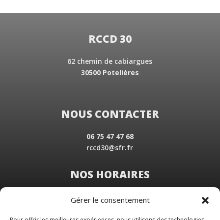
RCCD 30
62 chemin de cabiargues
30500 Potelières
NOUS CONTACTER
06 75 47 47 68
rccd30@sfr.fr
NOS HORAIRES
Du Lundi au Vendredi
Gérer le consentement
de 8 h 30 à 19 h 00
Samedi sur rendez-vous
Pour offrir les meilleures expériences, nous utilisons des technologies