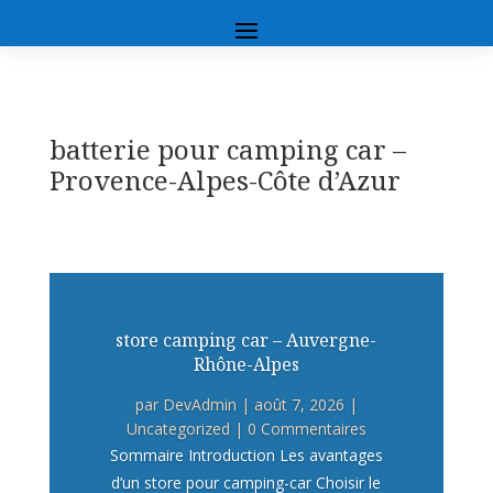
batterie pour camping car –
Provence-Alpes-Côte d’Azur
store camping car – Auvergne-
Rhône-Alpes
par
DevAdmin
|
août 7, 2026
|
Uncategorized
| 0 Commentaires
Sommaire Introduction Les avantages
d’un store pour camping-car Choisir le