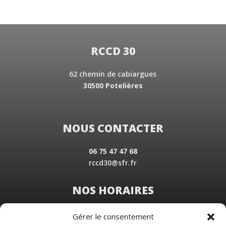
RCCD 30
62 chemin de cabiargues
30500 Potelières
NOUS CONTACTER
06 75 47 47 68
rccd30@sfr.fr
NOS HORAIRES
Du Lundi au Vendredi
Gérer le consentement
de 8 h 30 à 19 h 00