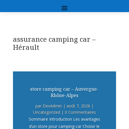
assurance camping car –
Hérault
store camping car – Auvergne-
Rhône-Alpes
par
DevAdmin
|
août 7, 2026
|
Uncategorized
| 0 Commentaires
Sommaire Introduction Les avantages
d’un store pour camping-car Choisir le