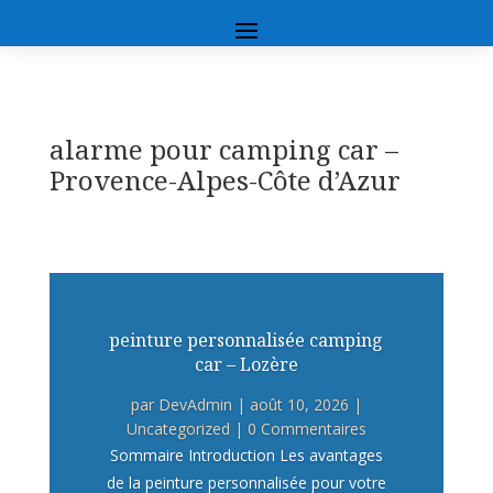
alarme pour camping car –
Provence-Alpes-Côte d’Azur
peinture personnalisée camping
car – Lozère
par
DevAdmin
|
août 10, 2026
|
Uncategorized
| 0 Commentaires
Sommaire Introduction Les avantages
de la peinture personnalisée pour votre