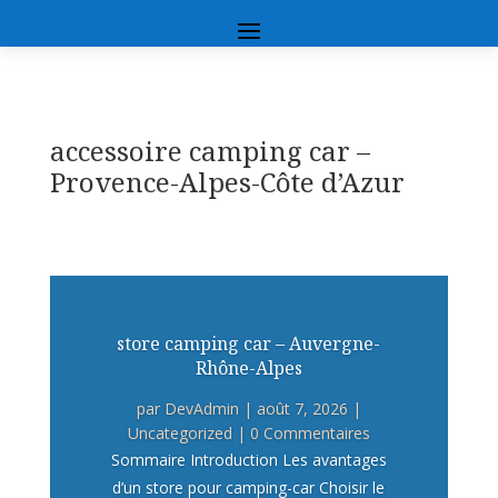
accessoire camping car –
Provence-Alpes-Côte d’Azur
store camping car – Auvergne-
Rhône-Alpes
par
DevAdmin
|
août 7, 2026
|
Uncategorized
| 0 Commentaires
Sommaire Introduction Les avantages
d’un store pour camping-car Choisir le