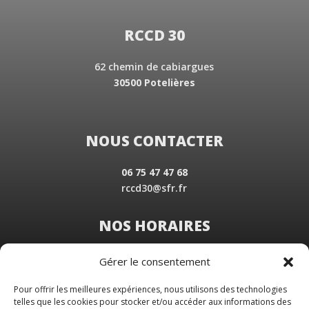
RCCD 30
62 chemin de cabiargues
30500 Potelières
NOUS CONTACTER
06 75 47 47 68
rccd30@sfr.fr
NOS HORAIRES
Du Lundi au Vendredi
Gérer le consentement
de 8 h 30 à 19 h 00
Samedi sur rendez-vous
Pour offrir les meilleures expériences, nous utilisons des technologies
telles que les cookies pour stocker et/ou accéder aux informations des